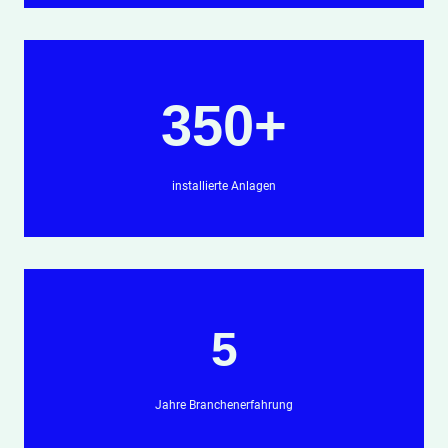
350+
installierte Anlagen
5
Jahre Branchenerfahrung